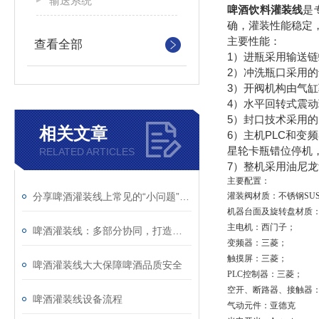
输送系统
啤酒饮料灌装线
是
确，灌装性能稳定
主要性能：
查看全部
1）进瓶采用输送
2）冲洗瓶口采用
3）开阀机构由气
4）水平回转式震
5）封口技术采用的
相关文章
6）主机PLC和
星轮卡瓶错位停机
RELATED ARTICLES
7）整机采用油尼
主要配置：
分享啤酒灌装线上常见的“小问题”及其快速解决办法
灌装阀材质：不锈钢
SUS
机器台面及旋转盘材质
主电机：西门子；
啤酒灌装线：多部分协同，打造高效灌装流程
变频器：三菱；
触摸屏：三菱；
啤酒灌装线大大保障啤酒品质安全
PLC
控制器：三菱；
空开、断路器、接触器
啤酒灌装线设备流程
气动元件：亚德克