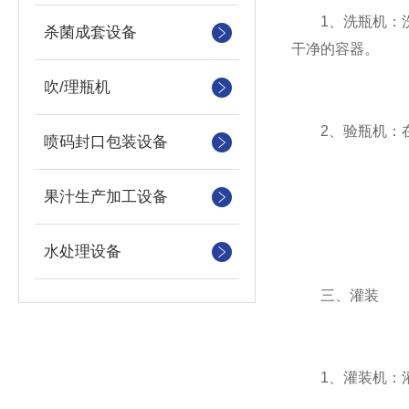
1、洗瓶机：洗
杀菌成套设备
干净的容器。
吹/理瓶机
2、验瓶机：在
喷码封口包装设备
果汁生产加工设备
水处理设备
三、灌装
1、灌装机：灌