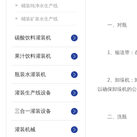
桶装纯净水生产线
桶装矿泉水生产线
一、对瓶
碳酸饮料灌装机
1、输送带：在
果汁饮料灌装机
瓶装水灌装机
2、卸垛机：卸
以确保卸垛机的公
灌装生产线设备
三合一灌装设备
二、洗瓶
灌装机械