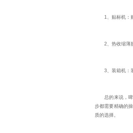
1、贴标机：贴
2、热收缩薄膜
3、装箱机：装
总的来说，啤酒
步都需要精确的
质的选择。