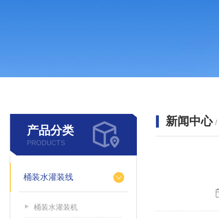
新闻中心
产品分类
PRODUCTS
桶装水灌装线
桶装水灌装机