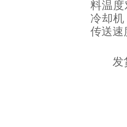
料温度
冷却机
传送速
发货