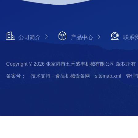
公司简介
产品中心
联系
Copyright © 2026 张家港市五禾盛丰机械有限公司 版权所有
备案号：
技术支持：食品机械设备网
sitemap.xml
管理