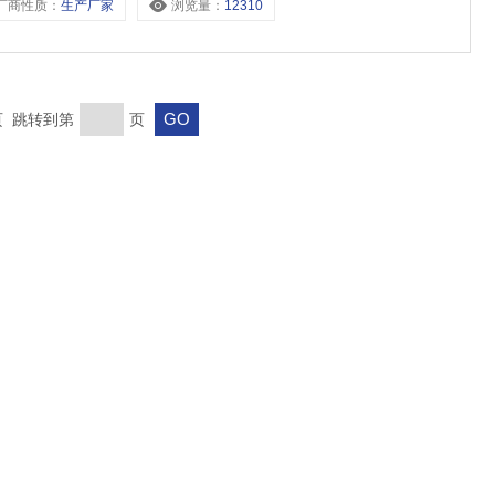
厂商性质：
生产厂家
浏览量：
12310
末页 跳转到第
页