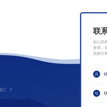
联
贴心的
参观，
选购方
我们
联