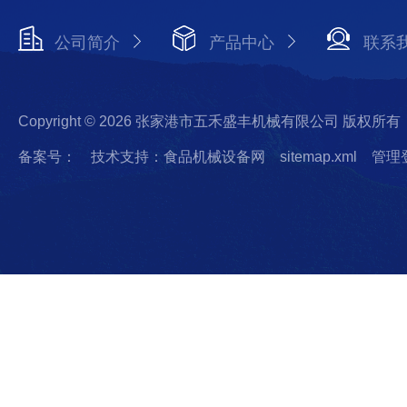
公司简介
产品中心
联系
Copyright © 2026 张家港市五禾盛丰机械有限公司 版权所有
备案号：
技术支持：食品机械设备网
sitemap.xml
管理