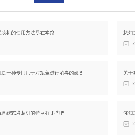
的悬浮物（包括胶体物质）所产生的光学效应。单位用N
灌装机的使用方法尽在本篇
想知
2
机是一种专门用于对瓶盖进行消毒的设备
关于
2
瓶直线式灌装机的特点有哪些吧
你知
2