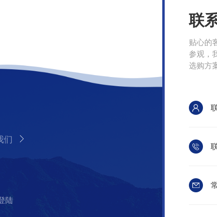
联
贴心的
参观，
选购方
我们
联
常
登陆