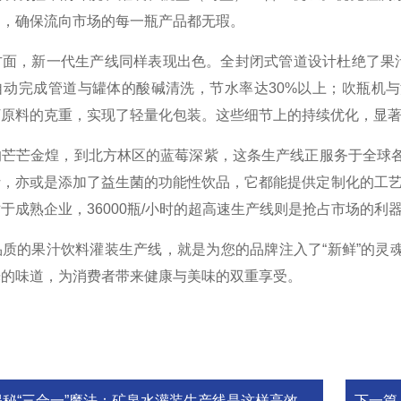
品，确保流向市场的每一瓶产品都无瑕。
，新一代生产线同样表现出色。全封闭式管道设计杜绝了果汁与
自动完成管道与罐体的酸碱清洗，节水率达30%以上；吹瓶机
T原料的克重，实现了轻量化包装。这些细节上的持续优化，显
芒金煌，到北方林区的蓝莓深紫，这条生产线正服务于全球各地
，亦或是添加了益生菌的功能性饮品，它都能提供定制化的工艺解
于成熟企业，36000瓶/小时的超高速生产线则是抢占市场的利
的果汁饮料灌装生产线，就是为您的品牌注入了“新鲜”的灵魂
光的味道，为消费者带来健康与美味的双重享受。
揭秘“三合一”魔法：矿泉水灌装生产线是这样高效运转的
下一篇