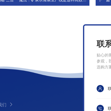
联
贴心的
参观，
选购方
我们
联