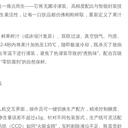
这一痛点而生——它将无菌冷灌装、高精度配比与智能封装技
维生素活性，让每一口饮品都仿佛刚刚榨取，重新定义了果汁
鲜果榨汁（或浓缩汁复原）、双联过滤、真空脱气、均质、
2-4秒内将果汁加热至135℃，随即极速冷却，既杀灭了致病
常温下进行灌装，避免了热灌装导致的“煮熟味”。配合百级
“零防腐剂”的自然保鲜。
机交互界面，操作员可一键切换生产配方，精准控制糖度、
含量误差不超过±1g。针对不同包装形式，生产线可灵活配
统（CCD）如同“火眼金睛”，实时剔除液位不足、瓶盖歪斜