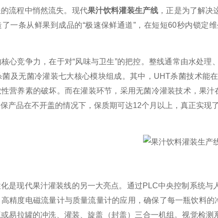
长的流程中悄然流失。现代
果汁饮料灌装生产线
，正是为了解决
造了一条从鲜果到成品的“极速保鲜通道”，在短短60秒内锁定
心竞争力，在于对“风味与卫生”的把控。整线通常由水处理、
杀菌及无菌冷灌装七大核心模块组成。其中，UHT杀菌技术能在
敏性营养素的破坏。而在灌装环节，采用无菌冷灌装技术，果汁在
保产品在不开盖的情况下，保质期可达12个月以上，真正实现了
是现代果汁灌装线的另一大亮点。通过PLC中央控制系统与人
。高精度电磁流量计与质量流量计的应用，确保了每一瓶饮料的净
瓶或易拉罐的冲洗、灌装、旋盖（封盖）三合一机组。视觉检测系