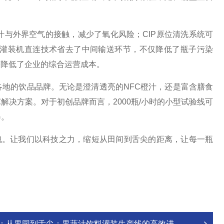
外界空气的接触，减少了氧化风险；CIP原位清洗系统可
与灌装机直连技术省去了中间输送环节，不仅降低了瓶子污染
著降低了企业的综合运营成本。
的饮品品牌。无论是澄清透亮的NFC橙汁，还是富含膳食
决方案。对于初创品牌而言，2000瓶/小时的小型试验线可
器。
。让我们以科技之力，缩短从田间到舌尖的距离，让每一瓶
：
从果园到舌尖：果蔬汁饮料灌装生产线的高效进化论