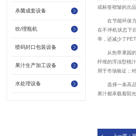
或标签褶皱的次
杀菌成套设备
在节能环保方面
吹/理瓶机
在不停机状态下
率，还减少了PE
喷码封口包装设备
从热带果园的芒
纤维的浑浊型桃汁
果汁生产加工设备
用于市场验证；对
水处理设备
选择一条高品质
果汁都承载着阳
上一篇：