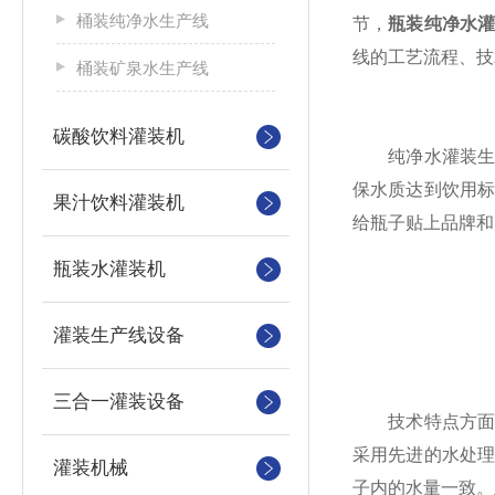
桶装纯净水生产线
节，
瓶装纯净水
线的工艺流程、技
桶装矿泉水生产线
碳酸饮料灌装机
纯净水灌装生产
保水质达到饮用
果汁饮料灌装机
给瓶子贴上品牌和
瓶装水灌装机
灌装生产线设备
三合一灌装设备
技术特点方面，
采用先进的水处
灌装机械
子内的水量一致。