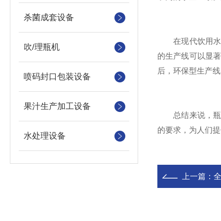
杀菌成套设备
在现代饮用水行
吹/理瓶机
的生产线可以显
后，环保型生产线
喷码封口包装设备
果汁生产加工设备
总结来说，瓶装
的要求，为人们提
水处理设备
上一篇：