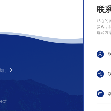
联
贴心的
参观，
选购方
我们
联
常
登陆