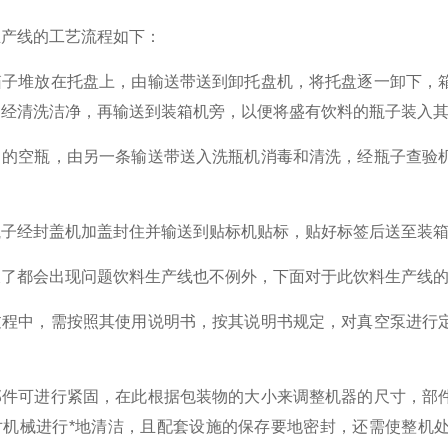
线的工艺流程如下：
堆放在托盘上，由输送带送到卸托盘机，将托盘逐一卸下，箱
，经清洗洁净，再输送到装箱机旁，以便将盛有饮料的瓶子装入
空瓶，由另一条输送带送入洗瓶机消毒和清洗，经瓶子查验机
经封盖机加盖封住并输送到贴标机贴标，贴好标签后送至装箱
都会出现问题饮料生产线也不例外，下面对于此饮料生产线的
中，需按照其使用说明书，按其说明书规定，对真空泵进行定
可进行紧固，在此根据包装物的大小来调整机器的尺寸，部件
对机械进行*地清洁，且配套设施的保存要地密封，还需使整机