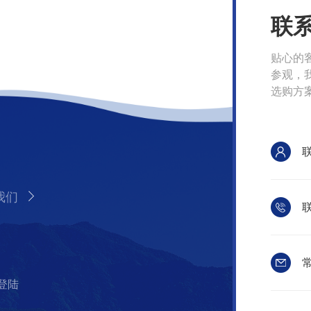
联
贴心的
参观，
选购方
我们
联
常
登陆