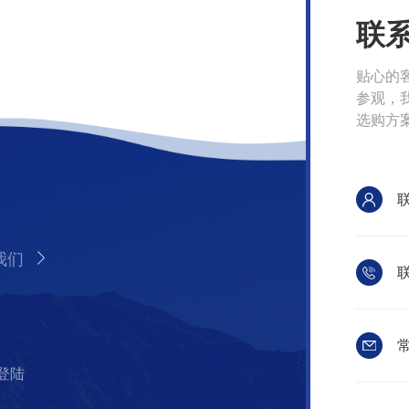
联
贴心的
参观，
选购方
我们
联
常
登陆