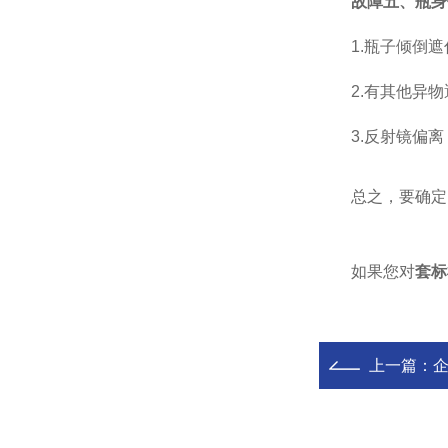
故障五、瓶身
1.瓶子倾倒遮
2.有其他异物
3.反射镜偏离
总之，要确定照
如果您对
套标
上一篇：