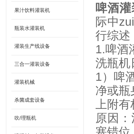
啤酒灌
果汁饮料灌装机
际中z
瓶装水灌装机
行综述
1.啤
灌装生产线设备
洗瓶机
三合一灌装设备
1）啤
灌装机械
净或瓶
杀菌成套设备
上附有
原因：
吹/理瓶机
塞错位