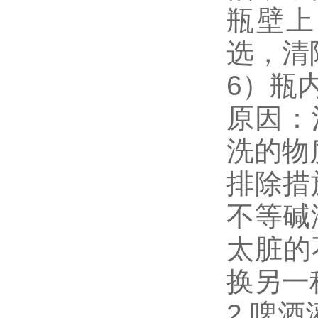
瓶壁上
选，清
6）瓶
原因：
洗的物
排除措
不等碱
太脏的
换另一
2.啤