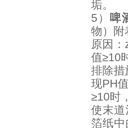
垢。
5）
啤
物）附
原因：
值≥1
排除措
现PH
≥10
使末道
箔纸中