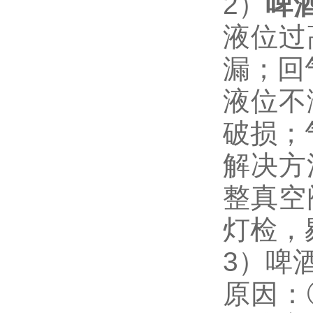
2）
啤
液位过
漏；回
液位不
破损；
解决方
整真空
灯检，
3）啤
原因：