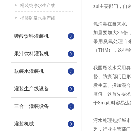
桶装纯净水生产线
zui主要部门，自
桶装矿泉水生产线
氯消毒在自来水厂
加量要加大2.5
碳酸饮料灌装机
采用臭氧处理自
（THM），这些
果汁饮料灌装机
我国瓶装水采用臭
瓶装水灌装机
督、防疫部门已
发生器、投加混合
灌装生产线设备
度值，这首先要求
于8mg/L时容易
三合一灌装设备
污水处理包括城
灌装机械
乏，行业主管部门