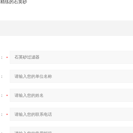
精练的石英砂
：
：
：
：