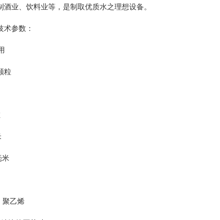
制酒业、饮料业等，是制取优质水之理想设备。
技术参数：
用
颗粒
缸
米
毫米
聚乙烯