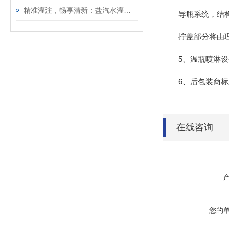
精准灌注，畅享清新：盐汽水灌装生产线的品质之旅
导瓶系统，结构简
拧盖部分将由理盖
5、温瓶喷淋设备
6、后包装商标系
在线咨询
您的