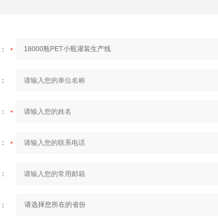
：
：
：
：
：
：