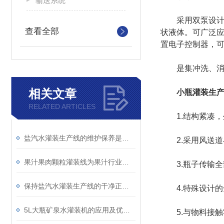
输送系统
采用双泵设计，
查看全部
状液体。可广泛应
置电子控制器，
是集冲洗、消毒、
相关文章
小瓶灌装生
RELATED ARTICLES
1.结构紧凑，
盐汽水灌装生产线的维护保养是延长使用寿命的重要工作
2.采用风送道
果汁果肉颗粒灌装线为果汁行业的发展做出了重要的贡献
3.瓶子传输全
保持盐汽水灌装生产线的干净正解是非常有必要的
4.特殊设计的
5L大瓶矿泉水灌装机的应用及优势分析
5.与物料接触