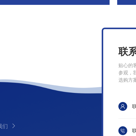
联
贴心的
参观，
选购方
我们
联