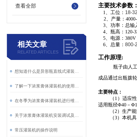
主要技术参数
查看全部
1
、工位：
1
8-3
2
、产量：
4
000
-
3
、功率：总输
4
、瓶高：
120
-3
5
、电源：
380V
相关文章
6
、
总量：
8
00-
RELATED ARTICLES
工作原理:
瓶子
由人
想知道什么是异形瓶直线式灌装机就不要错过本篇
成品通过出瓶拨
了解一下浓浆膏体灌装机的使用方法吧
主要特点：
（
1
）适应
在冬季为浓浆膏体灌装机进行维修保养防止设备不罢工
适用瓶径Φ
40
－Φ
（
2
）生产能
关于浓浆膏体灌装机安装调试及清洗方法可不要错过
（
3
）本机具
常压灌装机的操作说明