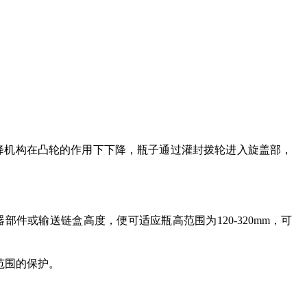
降机构在凸轮的作用下下降，瓶子通过灌封拨轮
进入旋盖
部，
器部件或
输送链盒高度，便可适应瓶高范围为
120-320
m
m
，可
范围的保护。