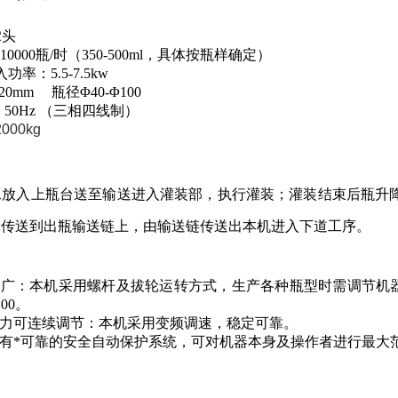
：
2
头
10000
瓶
/
时（
350
-
5
00
ml
，具体按瓶
样确定
）
入功率：
5
.5-7.5
kw
20
mm
瓶径
Φ
40-
Φ
100
 50
Hz
（三相四线制）
2000
kg
工放入
上瓶
台
送至
输送
进入
灌装部，执行灌装；
灌装结束后瓶
升
轮传送到出瓶输送链上，由输送链传送出
本机进入下道工序。
性广：本机
采用螺杆
及拔
轮
运转方式，生产各种瓶型时
需调节
机
100
。
力可连续调节：本机采用变频调速，稳定可靠。
有*可靠的安全自动保护系统，可对机器本身及操作者进行最大