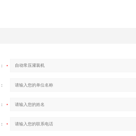
：
：
：
：