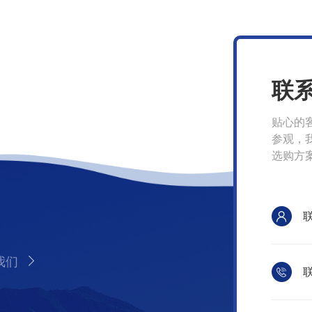
联
贴心的
参观，
选购方
我们
联