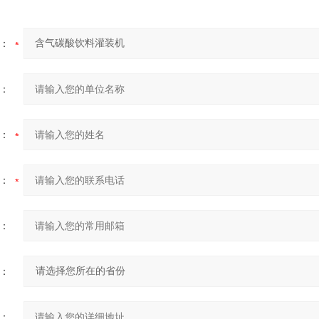
：
：
：
：
：
：
：